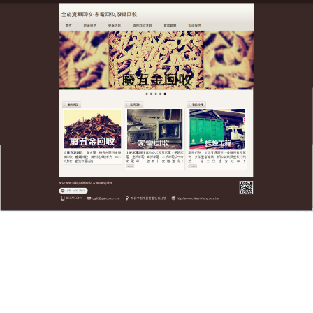
全台廢五金資源回收公司
廢鐵回收
廢鐵
資源
回收
是一筆巨大的財富，是緩解當前資源緊
缺、減輕環境污染和生態破壞壓力的重要途徑，全台
廢五金資源回收公司本著以誠為本的原則，用我們真
誠的服務和優秀的科技，形成“資源—產品—再生資
源”的
廢鐵回收
流程，實現人與自然、資源與環境、經
濟與社會的動態平衡，促進生態環境系統、經濟系統
協調發展，公司不斷完善廢鐵回收利用體系，推薦技
術過硬，設備完善，尤其擅長含銀廢料的提煉，加
工，提純，我們以高於市場的價格回收禮品，讓您的