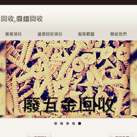
回收、廢五金回收，用不到的通通換現金，一通電話專人到府服務。專營各式廢