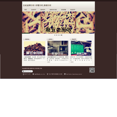
全台廢五金資源回收公司
廢鐵回收使舊鐵變黃金，環保
認證
別讓廢鐵躺在角落生鏽！全台廢五金資源回收公司
回
收
各類
廢鐵
：報廢家電、鐵窗、機械零件、工地鋼筋
等，價格保證高於同行20%，專人現場評估，無須搬
運，免費清運車隊直達，秉持誠信原則，秤重公開透
明，現金或匯款任您選，從小額家庭廢鐵到大量工業
廢料，我們都能提供最優報價，讓您的廢鐵發揮最大
價值！廢鐵變現輕鬆賺，舊家電、廢五金統統收，價