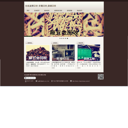
全台廢五金資源回收公司
居家整頓、工廠拆除免煩惱！
安全高效廢鐵回收親民價格與
貼心服務到家
每次遇到房屋翻修、店面結束營業或是老舊廠房拆
除，現場遺留下來的大量鐵捲門、鐵架與廢棄鋼筋總
是讓您不知所措？全台廢五金資源回收公司提供萬能
綠能
廢鐵回收
清運服務，是您最可靠的現場清理大
師，我們始終秉持誠信至上的理念，所有回收鐵材均
進行嚴格分類，投入最純淨、低耗能的再生鋼鐵循環