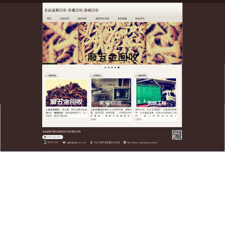
全台廢五金資源回收公司
廢鐵回收提高操作效能，更好
地服務客戶
全台廢五金資源回收公司一貫奉行守信、保質、快
捷、竭誠的服務宗旨，大力提倡“資源再生，綠色環
保”的政策，提供
廢鐵回收
服務，無論多大數量和價值
的貨款，我們都做到貨款兩清，完全不拖欠客戶一分
貨款，業務遍及台灣各區，與多家企業有長期的合作
關係，隨著業務的發和壯大，合作夥伴已逐步向全國
範圍擴大。