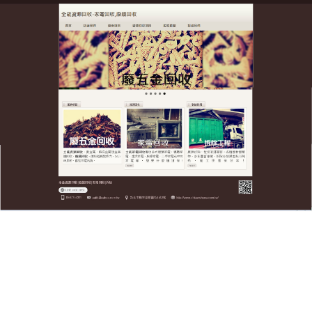
全台廢五金資源回收公司
資源回收讓原本的廢棄物發揮
利用價值同時達到經濟的效益
全台廢五金
資源回收
公司是一家擁有資深人員團隊，
專業從事回收，冶煉、加工、提純為主業，兼營相關
的環保諮詢服務，價格合理，買賣公正，公平交易，
為了節省貴公司的資金、資源，也為了我們的環境更
美好，希望貴公司大力提倡資源回收再利用，我們將
盡最大的努力促進雙方共同發展。
作
發
分
admin
2022 年 12 月 29 日
資源回收