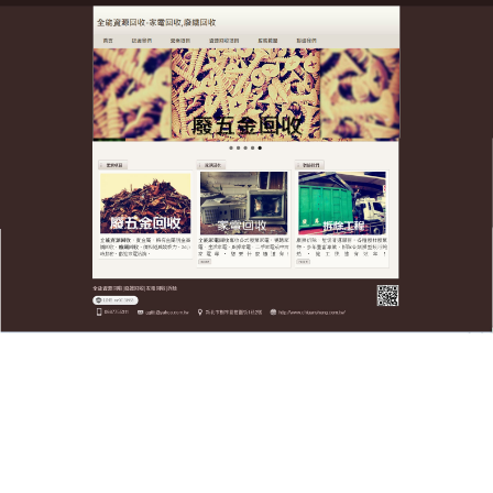
全台廢五金資源回收公司
資源回收提高資源利用效率，
變廢為寶
全台廢五金
資源回收
公司是台灣本土一家專業的再生
資源回收利用的企業，業務遍及台灣各區，廢金屬加
工廠一個，以城市建築垃圾、生活垃圾的再生利用為
重點，開發出更環保、更經濟的科技，加快這些資源
的回收利用，進而减少這些建築、生活垃圾對環境造
成的危害。
作
發
分
admin
2023 年 3 月 10 日
資源回收