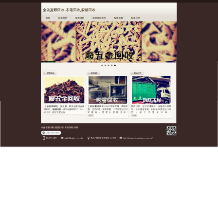
全台廢五金資源回收公司
讓你知道五金回收最新價格，
為社會打造一個乾淨整潔的美
麗家園
全台廢五金資源回收公司引進國內外先進的加工設備
及環保工藝，有效的控制環保達標，同時提高了
五金
回收
率，不僅減輕對環境的污染，還可以再利用减少
資源浪費，推薦是緩解當前資源緊缺、減輕環境污染
和生態破壞壓力的重要途徑，構建生態宜居都市，五
金回收提升人民群眾綠色幸福感。