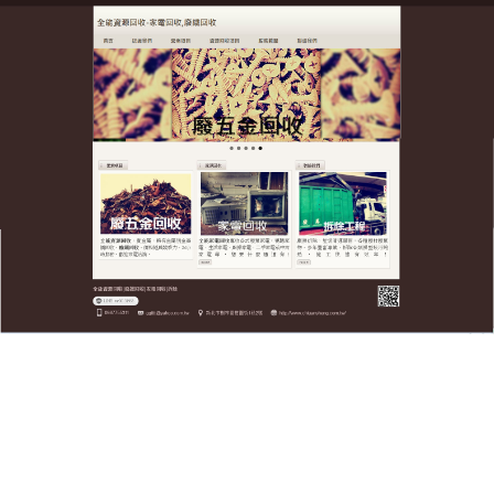
全台廢五金資源回收公司
五金回收促進資源循環利用，
維護綠色環境
全台廢五金資源回收公司是一家規模較大、資金雄厚
的
五金回收
公司,為廣大用戶提供優質的服務，拓展企
業現有的再生資源回收加工再利用的領域，與相關的
高校、科研機構、設備廠商等組織強強聯合，五金回
收可再生資源的二次加工利用，把“變廢為寶”的事業
辦得更好；
作
發
分
admin
2023 年 8 月 24 日
五金回收