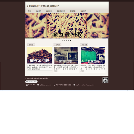
全台廢五金資源回收公司
五金回收對於解决資源不足的
現狀有著非常重要的意義
全台廢五金資源回收公司提倡環境保護，利用再生資
源變廢為寶，長期經營廢鐵回收，
五金回收，
資源回
收為主一條龍服務，可縮減垃圾來源，減輕環境壓
力，給能源利用帶來了一個非常重要的機遇，並為向
低碳、資源節約型的綠色經濟過渡做出貢獻，五金回
收價格合理、信守承諾、現金交易、安全快捷，為了
節省您的時間與金錢，是您的不二選擇。