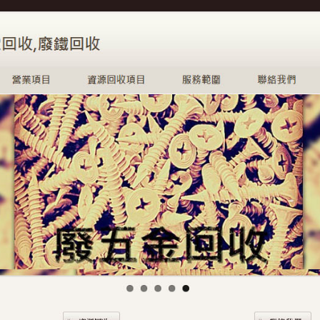
回收、廢五金回收，用不到的通通換現金，一通電話專人到府服務。專營各式廢
公平交易環境
收公司協助客戶建立最專業的資源分類知識，建立最具效率的
廢