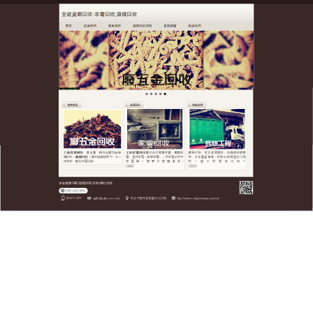
全台廢五金資源回收公司
廢鐵回收促進可迴圈發展，是
您選擇最正確的合作單位
全台廢五金資源回收公司持續辛勤的做好環保
廢鐵回
收
的工作，秉持著環保、誠信、用心的經營理念，持
續為民服務，本公司針對各中小企業、科技園區、金
屬製品加工業、個體戶進行貴金屬回收業務，除了不
斷自我突破，本公司也與各個機關、通路合作，多年
的豐富廢鐵回收經驗累積，化繁為簡增加執行力及落
實度，客戶好評不斷，讓我們一起為我們的環境盡一