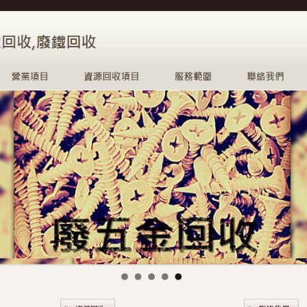
回收、廢五金回收，用不到的通通換現金，一通電話專人到府服務。專營各式廢
誠信可靠
收公司秉持著真誠服務大眾的心，擁有數十年以上廢
五金回收
、