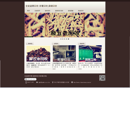
全台廢五金資源回收公司
廢鐵回收提高資金周轉效率，
企業合作專案
工廠生產產生大量廢鐵？全台廢五金資源回收公司提
供一站式工廠
廢鐵回收
服務！廢鐵回收各類機械設
備、鐵屑、鐵渣、報廢模具等，量身規劃回收計畫，
減少您的處理成本，定期回收服務可簽約合作，確保
廠區環境整潔，價格依金屬成分實時計算，提供詳細
報表，廢鐵回收讓您清楚每一分收益，助力企業落實
環保，提升資源利用效率！機械設備、廢鐵屑、鐵